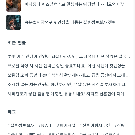
예식장과 퍼스널컬러로 완성하는 웨딩컬러 가이드의 비밀
속눈썹연장으로 첫인상을 다듬는 결혼정보회사 전략
최근 댓글
벚꽃 아래 만남이 인연이 되길 바라지만, 그 과정에 대한 책임은 결국 본인에게 있다는 말씀이 와닿네요.
프로필 작성 시 사진 선택은 정말 중요하네요. 어떤 사진이 첫인상을 결정하는지가 생각보다 훨씬 큰 영향을…
모듈형 소파 등받이 높이 꼼꼼히 확인해야 해요. 좁은 공간에서 오래 앉아있으면 불편할 수 있거든요.
소개팅 앱은 처음엔 편리하긴 하지만, 정말 많은 시간을 투자하게 되는 것 같아요.
세탁건조기 공간 활용 팁이 정말 유용하네요! 저희도 신혼집이 작아서 비슷한 고민을 많이 했었는데, 직렬 설치를…
태그
#결혼정보회사
#NAIL
#메이크업
#신혼여행지추천
#신랑
#박람회
#메이필드
#피로연원피스
#금목걸이
#결혼식장