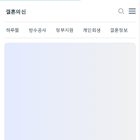
결혼의신
하루몰
방수공사
정부지원
개인회생
결혼정보