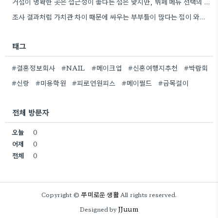
거점이 명확한 곳은 접근성이 좋다는 점은 맞지만, 뷔페 메뉴 선택의 폭이 줄어들 가능성이 높아 보네요.
조사 결과처럼 가치관 차이 때문에 싸우는 부부들이 많다는 점이 와닿네요. 좀 더 깊이 있는 대화를…
태그
#결혼정보회사
#NAIL
#메이크업
#신혼여행지추천
#박람회
#신랑
#미용학원
#피로연원피스
#메이필드
#금목걸이
전체 방문자
오늘
0
어제
0
전체
0
쭈미로운 생활
Copyright ©
All rights reserved.
JJuum
Designed by