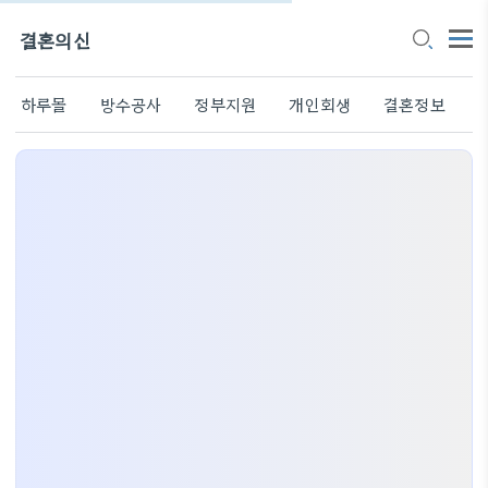
결혼의신
하루몰
방수공사
정부지원
개인회생
결혼정보