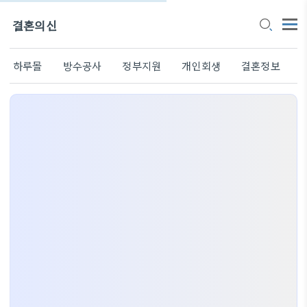
결혼의신
하루몰
방수공사
정부지원
개인회생
결혼정보