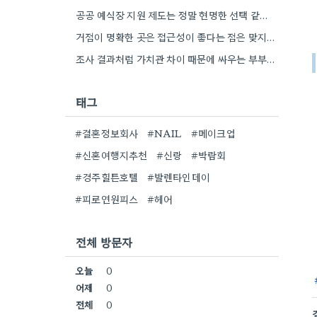
공공 예식장 지원 제도는 정말 현명한 선택 같아요. 가족 행사로서의 의미를 생각하면 비용 부담도 덜할…
거점이 명확한 곳은 접근성이 좋다는 점은 맞지만, 뷔페 메뉴 선택의 폭이 줄어들 가능성이 높아 보네요.
조사 결과처럼 가치관 차이 때문에 싸우는 부부들이 많다는 점이 와닿네요. 좀 더 깊이 있는 대화를…
태그
#결혼정보회사
#NAIL
#메이크업
#신혼여행지추천
#신랑
#박람회
#경주힐튼호텔
#발렌타인데이
#피로연원피스
#헤어
전체 방문자
오늘
0
어제
0
전체
0