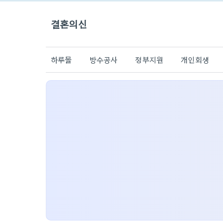
결혼의신
하루몰
방수공사
정부지원
개인회생