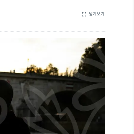
넓게보기
fullscreen