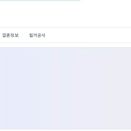
결혼정보
철거공사