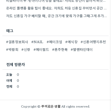
리클라이너 두 개 아이디어 정말 좋네요! 저희도 공간이 좁아서 비슷한 고민 많이 했었어요.
온라인 플랫폼 활용 팁이 좋네요. 저희도 처음 신혼집 꾸미면서 공간 배치 때문에 고민 많이 했었는데,…
저도 신혼집 가구 배치할 때, 공간 크기에 맞춰 가구를 그때그제 추가하는 게 훨씬 현실적이었어요. 특히…
태그
#결혼정보회사
#NAIL
#메이크업
#예식장
#신혼여행지추천
#박람회
#신랑
#메이필드
#혼주한복
#발렌타인데이
전체 방문자
오늘
0
어제
0
전체
0
쭈미로운 생활
Copyright ©
All rights reserved.