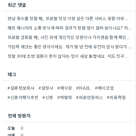
최근 댓글
만남 횟수를 정할 때, 프로필 작성 지원 같은 다른 서비스 포함 여부도 꼼꼼히 확인하는 게…
매칭 매니저의 소통 방식에 따라 결과가 정말 많이 달라 보이나요? 저는 솔직히 꼼꼼하게 확인하는 게…
프로필 검토할 때, 사진 외에 개인적인 성향이나 가치관을 함께 확인하는 것이 중요하네요. 저는 그런 부분까지…
가임력 체크는 좋은 생각이에요. 제가 몇 년 전에 유전자 검사 받다가 결과 때문에 좀 당황했었거든요.
정말 30대 초반 결혼이 흔치 않다는 점이 새삼 놀랍네요. 저도 친구 부부가 35살에 결혼했는데, 그때는…
태그
#결혼정보회사
#결정사
#예식장
#NAIL
#메이크업
#신혼여행지추천
#신랑
#박람회
#피로연원피스
#미용학원
전체 방문자
오늘
0
어제
0