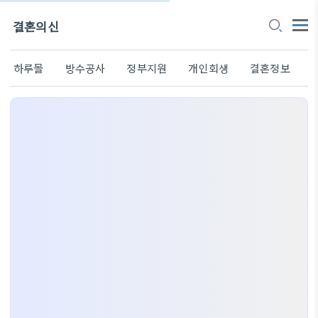
결혼의신
하루몰
방수공사
정부지원
개인회생
결혼정보