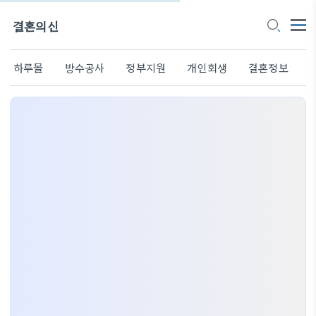
결혼의신
하루몰
방수공사
정부지원
개인회생
결혼정보