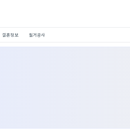
결혼정보
철거공사