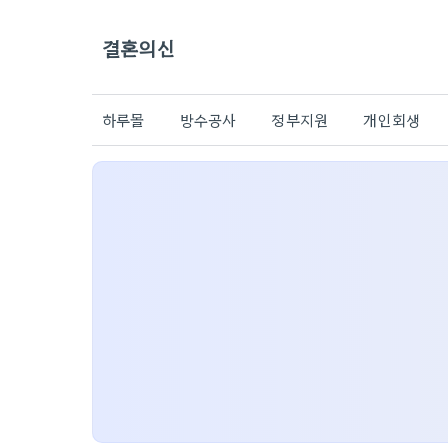
결혼의신
하루몰
방수공사
정부지원
개인회생