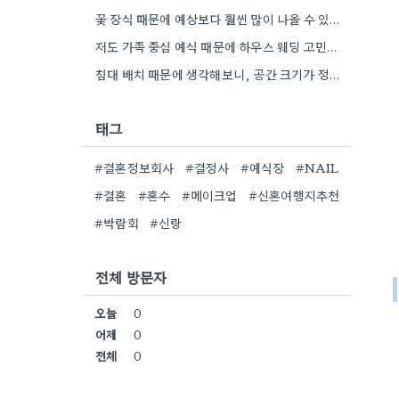
꽃 장식 때문에 예상보다 훨씬 많이 나올 수 있다는 점이 특히 와닿네요. 저희도 비슷한 고민을…
저도 가족 중심 예식 때문에 하우스 웨딩 고민이 많았거든요. 특히 꽃 장식 추가 비용 때문에…
침대 배치 때문에 생각해보니, 공간 크기가 정말 중요하네요. 저희도 좁은 아파트를 생각하면 훨씬 신중하게 골라야겠어요.
태그
#결혼정보회사
#결정사
#예식장
#NAIL
#결혼
#혼수
#메이크업
#신혼여행지추천
#박람회
#신랑
전체 방문자
오늘
0
어제
0
전체
0