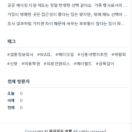
공공 예식장 지원 제도는 정말 현명한 선택 같아요. 가족 행사로서의 의미를 생각하면 비용 부담도 덜할…
거점이 명확한 곳은 접근성이 좋다는 점은 맞지만, 뷔페 메뉴 선택의 폭이 줄어들 가능성이 높아 보네요.
조사 결과처럼 가치관 차이 때문에 싸우는 부부들이 많다는 점이 와닿네요. 좀 더 깊이 있는 대화를…
태그
#결혼정보회사
#NAIL
#메이크업
#신혼여행지추천
#박람회
#신랑
#미용학원
#피로연원피스
#메이필드
#금목걸이
전체 방문자
오늘
0
어제
0
전체
0
쭈미로운 생활
Copyright ©
All rights reserved.