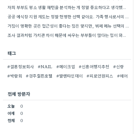
저희 부부도 평소 생활 패턴을 분석하는 게 정말 중요하다고 생각했어요. 특히 요리 빈도 때문에 고민이…
공공 예식장 지원 제도는 정말 현명한 선택 같아요. 가족 행사로서의 의미를 생각하면 비용 부담도 덜할…
거점이 명확한 곳은 접근성이 좋다는 점은 맞지만, 뷔페 메뉴 선택의 폭이 줄어들 가능성이 높아 보네요.
조사 결과처럼 가치관 차이 때문에 싸우는 부부들이 많다는 점이 와닿네요. 좀 더 깊이 있는 대화를…
태그
#결혼정보회사
#NAIL
#메이크업
#신혼여행지추천
#신랑
#박람회
#경주힐튼호텔
#발렌타인데이
#피로연원피스
#헤어
전체 방문자
오늘
0
어제
0
전체
0