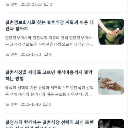
리한다. 그런 기준은 어떤 유형의 결혼식장을 고를지
항목의 차이를 명확히 표시하는 계약서를 확인하라.…
결혼
· 2026-01-23
0
format_list_bulleted
textsms
판단하는 데 핵심이 된다. 예를 들어 대형 가족이 모이
는 경우와 소규모 친지 중심의 예식을 비교하는 방식
이다. 이 단계에서 서로의 기대치 차이가 벌어진다면
결혼정보회사로 찾는 결혼식장 계획과 비용 대
조율이 필요한 부분이 드러난다. 초기 계획 단계에서
안과 팁까지
결정사는 후보 지역과 예산 범위를 함께 정의한다. 후
결혼정보회사와 결혼식장 매칭의 원리 결혼정보회사
보를 좁히는 데 도움을 주며, 일정 조정과 예약 가능성
는 고객의 선호도와 가치관을 바탕으로 이상적인 파트
도 함께 검토한다. 이후 실제 방문 시 어떤 질문을 할
너를 매칭하는 것을 기본 업무로 삼습니다. 개인 정보
지 결혼체크리스트를 제공해 준다. 또한 가족…
결혼
· 2025-11-30
0
format_list_bulleted
textsms
의 안전한 관리와 투명한 커뮤니케이션을 강조하며,
심층 인터뷰와 프로필 검토를 통해 신뢰성을 높입니
다. 또한 시간과 예산 관리를 돕는 추천 시스템으로 스
결혼식장을 제대로 고르면 예식비용까지 절약
케줄링과 비용 분담을 함께 고려합니다. 이러한 과정
하는 방법
은 단순한 매칭이 아니라 생활 스타일과 미래 계획까
예식장 선택의 기본 원칙과 체크리스트 결혼식장 선택
지 반영하는 접근입니다. 결혼식장을 포함한 파트너
은 전체 예식의 분위기와 비용 구조를 좌우한다. 공간
후보를 선택할 때도 이 원리가 적용됩니다. 예산대, 지
의 규모와 동선은 하객의 이동 편의와 만족도에 직접
역, 선호하는 분위기, 가족 친화성까지 여러 변수로
결혼
· 2025-11-10
0
format_list_bulleted
textsms
영향을 준다. 따라서 위치와 주차 여부 등 기본 조건을
후보를 좁히고, 실제 방문 일정과 견적 비교를 함께 제
먼저 확인하는 습관이 필요하다. 예식비용은 고정비
시합니다. 특히…
와 변동비로 나뉘며, 특정 공간에서는 임대료가 큰 비
결정사와 함께하는 결혼식장 선택의 최신 트렌
중을 차지한다. 식대와 직원 서비스, 현장 운영 비용도