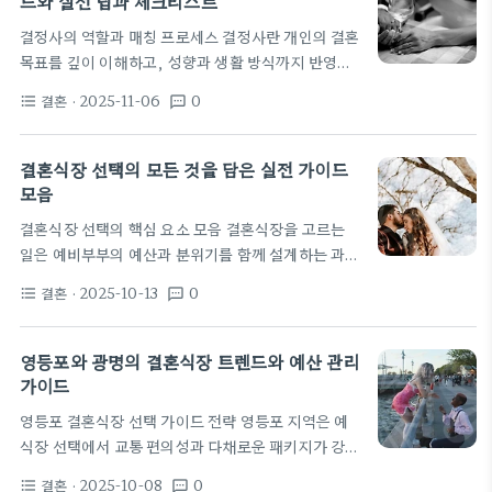
드와 실전 팁과 체크리스트
합계에 큰 영향을 준다. 예산 편성 시 이들 요소를 투
결정사의 역할과 매칭 프로세스 결정사란 개인의 결혼
명하게 비교하는 체크리스트가 유용하다. 결혼날짜택
목표를 깊이 이해하고, 성향과 생활 방식까지 반영한
일은 가격과 가용성에 직접 작용한다. 주말과 성수기
맞춤형 매칭 설계를 체계적으로 제시하는 전문 서비스
의 수요가 몰리는 기간은 비용이 상승하는 경향이 있
결혼
· 2025-11-06
0
format_list_bulleted
textsms
다. 초기 상담에서 가치관과 가족 상황을 면밀하게 파
다. 가능한 날짜를 넓게…
악하고, 이를 바탕으로 후보군의 프로필을 구체적으
로 정리한다. 이 과정에서 정보의 비공개성과 안전한
결혼식장 선택의 모든 것을 담은 실전 가이드
커뮤니케이션이 핵심 원칙으로 작용하며, 개인의 프
모음
라이버시를 보호하는 절차가 투명하게 공개된다. 결
결혼식장 선택의 핵심 요소 모음 결혼식장을 고르는
정사는 일반적으로 데이터와 언어적 신호를 함께 해석
일은 예비부부의 예산과 분위기를 함께 설계하는 과정
해 서로 간의 궁합을 예측하고, 실제 만남의 시나리오
이다. 공간의 규모와 배치가 실제 방문 시 체감하는 느
를 설계한다. 프로필 매칭이 끝나면 예식장 선택이나
결혼
· 2025-10-13
0
format_list_bulleted
textsms
낌에 큰 영향을 준다. 좌석 배열과 무대 위치를 상상해
일정 조정과 같은 실무 단계가 뒤따르며, 서로의 기대
보며 손님 동선을 고려하는 습관이 필요하다. 계약서
치를 구체적으로 조율한다. 매칭된…
에 명시된 기본 제공 항목과 추가 서비스의 내용을 꼼
영등포와 광명의 결혼식장 트렌드와 예산 관리
꼼히 확인하는 습관이 중요하다. 가족과 친구가 모이
가이드
는 자리를 만든다는 점에서 위치는 필수 요소다. 손님
영등포 결혼식장 선택 가이드 전략 영등포 지역은 예
의 이동 편의성과 주차 가능 여부를 확인해야 한다. 대
식장 선택에서 교통 편의성과 다채로운 패키지가 강점
중교통 접근성도 중요한 포인트로, 역에서 가깝고 주
으로 꼽힌다. 최근 트렌드는 장소의 매력만으로 결정
차장이 충분한지 확인한다. 강남세미나실이나 서울스
결혼
· 2025-10-08
0
format_list_bulleted
textsms