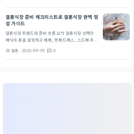
되지 않고, 식대 구성과 부대 서비스의 밸런스로 평가
몰웨딩장소 같은 대안 형태도 상황에…
받는다. 예식장 계약은 보통 대관료, 식사, 꽃장식, 스
드메 패키지로 나뉘어 총비용이 산정된다. 따라서 방
결혼식장 준비 체크리스트로 결혼식장 완벽 점
문 전 예상 손익계산서와 패키지 비교표를 준비하는
검 가이드
것이 현명하다. 영등포의 많은 예식장은 대형 홀과 소
결혼식장 트렌드와 준비 흐름 요약 결혼식장 선택은
규모 프라이빗 룸을 함께 제공한다. 대형 홀은 손님 수
예식의 톤을 결정하고 예복, 한복드레스, 스드메 추천
에 따라 무대, 음향, 조명 구성을 맞춤으로 제시하는
범위를 동시에 좁힌다. 장소를 먼저 정하면 예식 시간
편이 많다. 반대로 프라이빗 룸은 예비부부의 비공개
결혼
· 2025-09-19
0
format_list_bulleted
textsms
대, 하객 수용, 식사 방식 같은 핵심 변수들이 명확해
시간을 더 많이 확보해…
져 다음 단계 준비가 쉬워진다. 최근 스몰웨딩준비가
늘면서 전통 예식장 외에 소규모 룸이나 야외, 복합공
간을 활용하는 사례가 많아졌다. 이 변화는 식음료 구
성, 장식, 배송 시간 조율까지 영향을 미치므로 결혼
식장과의 초기 소통이 중요하다. 처음에는 예산과 날
짜, 원하는 분위기 3가지를 기준으로 후보를 압축하
라. 그다음 실측 방문으로 동선, 대기실, 리셉션 공간
을 확인하면 예복과 메이크업,…